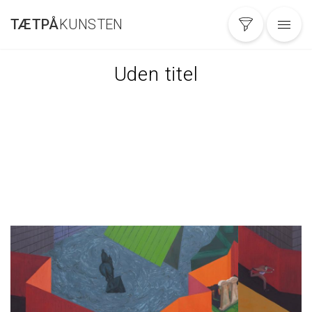
Gå
TÆTPÅ
KUNSTEN
til
hovedindhold
Uden titel