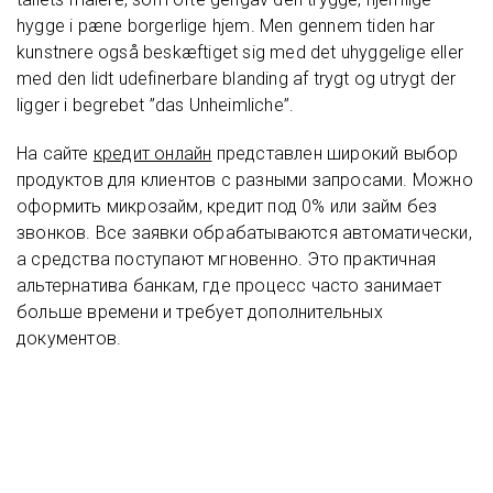
hygge i pæne borgerlige hjem. Men gennem tiden har
kunstnere også beskæftiget sig med det uhyggelige eller
med den lidt udefinerbare blanding af trygt og utrygt der
ligger i begrebet ”das Unheimliche”.
На сайте
кредит онлайн
представлен широкий выбор
продуктов для клиентов с разными запросами. Можно
оформить микрозайм, кредит под 0% или займ без
звонков. Все заявки обрабатываются автоматически,
а средства поступают мгновенно. Это практичная
альтернатива банкам, где процесс часто занимает
больше времени и требует дополнительных
документов.