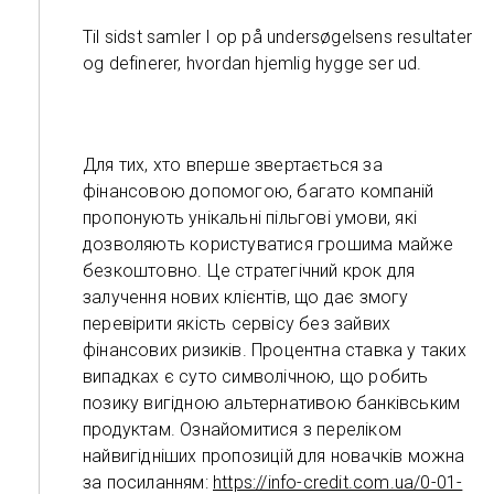
Til sidst samler I op på undersøgelsens resultater
og definerer, hvordan hjemlig hygge ser ud.
Для тих, хто вперше звертається за
фінансовою допомогою, багато компаній
пропонують унікальні пільгові умови, які
дозволяють користуватися грошима майже
безкоштовно. Це стратегічний крок для
залучення нових клієнтів, що дає змогу
перевірити якість сервісу без зайвих
фінансових ризиків. Процентна ставка у таких
випадках є суто символічною, що робить
позику вигідною альтернативою банківським
продуктам. Ознайомитися з переліком
найвигідніших пропозицій для новачків можна
за посиланням:
https://info-credit.com.ua/0-01-