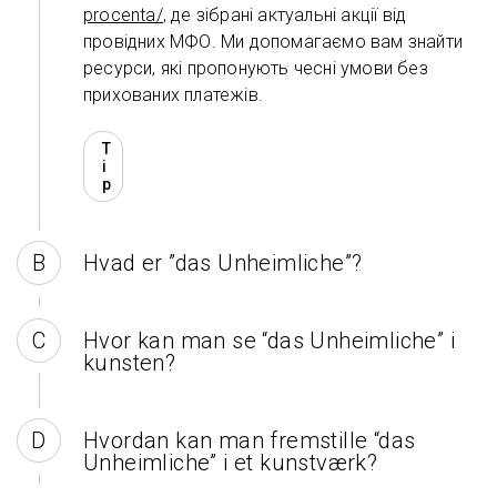
procenta/
, де зібрані актуальні акції від
провідних МФО. Ми допомагаємо вам знайти
ресурси, які пропонують чесні умови без
прихованих платежів.
T
i
p
Hvad er ”das Unheimliche”?
Hvor kan man se “das Unheimliche” i
kunsten?
Hvordan kan man fremstille “das
Unheimliche” i et kunstværk?