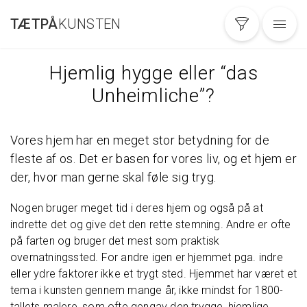
Gå
TÆTPÅ
KUNSTEN
til
hovedindhold
Hjemlig hygge eller “das
Unheimliche”?
Vores hjem har en meget stor betydning for de
fleste af os. Det er basen for vores liv, og et hjem er
der, hvor man gerne skal føle sig tryg.
Nogen bruger meget tid i deres hjem og også på at
indrette det og give det den rette stemning. Andre er ofte
på farten og bruger det mest som praktisk
overnatningssted. For andre igen er hjemmet pga. indre
eller ydre faktorer ikke et trygt sted. Hjemmet har været et
tema i kunsten gennem mange år, ikke mindst for 1800-
tallets malere, som ofte gengav den trygge, hjemlige