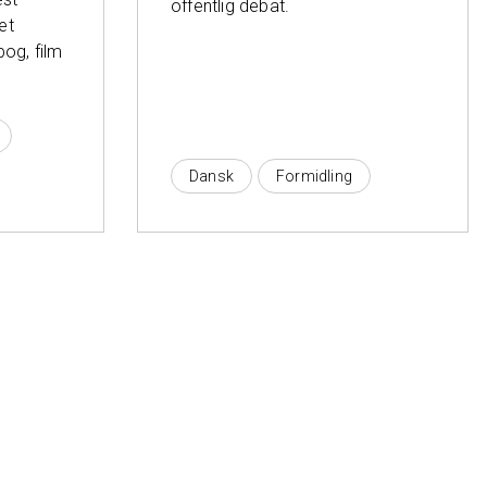
offentlig debat.
et
bog, film
Dansk
Formidling