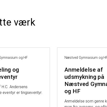
tte værk
Gymnasium og HF
Næstved Gymnasium og H
ling og
Anmeldelse af
eventyr
udsmykning på
Næstved Gymn
 H.C. Andersens
og HF
 eventyr er tingseventyr.
Anmeldelse som genre 
man fra aviserne, og oft