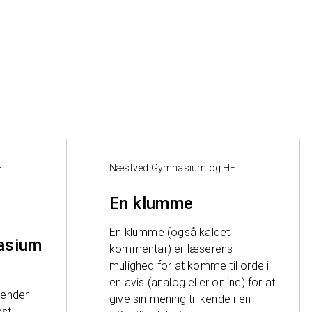
›
F
Næstved Gymnasium og HF
En klumme
En klumme (også kaldet
asium
kommentar) er læserens
mulighed for at komme til orde i
en avis (analog eller online) for at
kender
give sin mening til kende i en
est