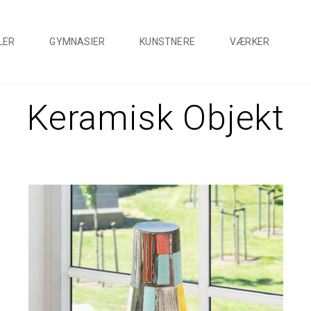
‹
LER
GYMNASIER
KUNSTNERE
VÆRKER
Keramisk Objekt