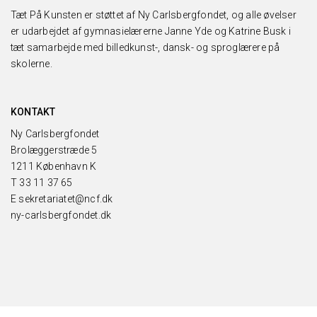
Tæt På Kunsten er støttet af Ny Carlsbergfondet, og alle øvelser
er udarbejdet af gymnasielærerne Janne Yde og Katrine Busk i
tæt samarbejde med billedkunst-, dansk- og sproglærere på
skolerne.
KONTAKT
Ny Carlsbergfondet
Brolæggerstræde 5
1211 København K
T
33 11 37 65
E
sekretariatet@ncf.dk
ny-carlsbergfondet.dk