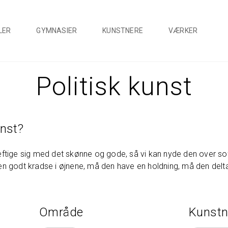
LER
GYMNASIER
KUNSTNERE
VÆRKER
Politisk kunst
unst?
tige sig med det skønne og gode, så vi kan nyde den over sof
 godt kradse i øjnene, må den have en holdning, må den delta
Område
Kunstn