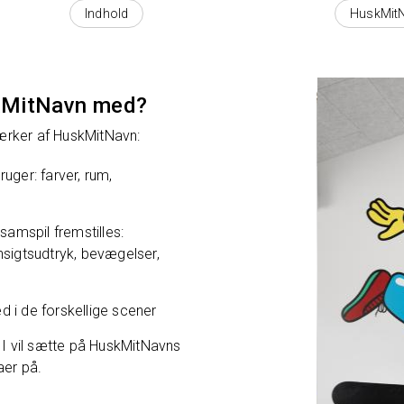
Område
Indhold
HuskMit
skMitNavn med?
ærker af HuskMitNavn:
uger: farver, rum,
amspil fremstilles:
nsigtsudtryk, bevægelser,
 i de forskellige scener
, I vil sætte på HuskMitNavns
aer på.