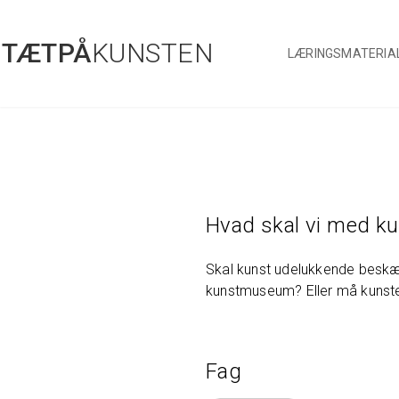
Gå
til
Filters
TÆTPÅ
KUNSTEN
hovedindhold
LÆRINGSMATERIA
Hvad skal vi med k
Skal kunst udelukkende beskæf
kunstmuseum? Eller må kunsten
Fag