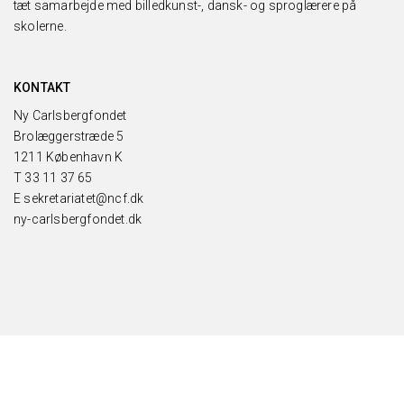
tæt samarbejde med billedkunst-, dansk- og sproglærere på
skolerne.
KONTAKT
Ny Carlsbergfondet
Brolæggerstræde 5
1211 København K
T
33 11 37 65
E
sekretariatet@ncf.dk
ny-carlsbergfondet.dk