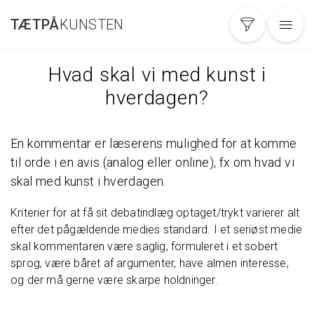
Gå
TÆTPÅ
KUNSTEN
til
hovedindhold
Hvad skal vi med kunst i
hverdagen?
En kommentar er læserens mulighed for at komme
til orde i en avis (analog eller online), fx om hvad vi
skal med kunst i hverdagen.
Kriterier for at få sit debatindlæg optaget/trykt varierer alt
efter det pågældende medies standard. I et seriøst medie
skal kommentaren være saglig, formuleret i et sobert
sprog, være båret af argumenter, have almen interesse,
og der må gerne være skarpe holdninger.