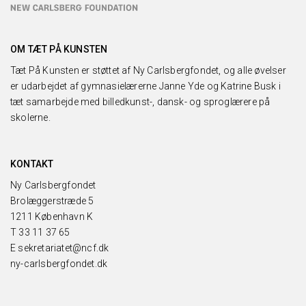
OM TÆT PÅ KUNSTEN
Tæt På Kunsten er støttet af Ny Carlsbergfondet, og alle øvelser
er udarbejdet af gymnasielærerne Janne Yde og Katrine Busk i
tæt samarbejde med billedkunst-, dansk- og sproglærere på
skolerne.
KONTAKT
Ny Carlsbergfondet
Brolæggerstræde 5
1211 København K
T
33 11 37 65
E
sekretariatet@ncf.dk
ny-carlsbergfondet.dk