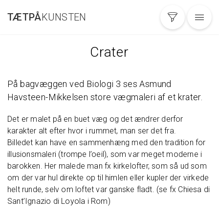
Gå
TÆTPÅ
KUNSTEN
til
hovedindhold
Crater
På bagvæggen ved Biologi 3 ses Asmund
Havsteen-Mikkelsen store vægmaleri af et krater.
Det er malet på en buet væg og det ændrer derfor
karakter alt efter hvor i rummet, man ser det fra.
Billedet kan have en sammenhæng med den tradition for
illusionsmaleri (trompe l’oeil), som var meget moderne i
barokken. Her malede man fx kirkelofter, som så ud som
om der var hul direkte op til himlen eller kupler der virkede
helt runde, selv om loftet var ganske fladt. (se fx Chiesa di
Sant’Ignazio di Loyola i Rom)